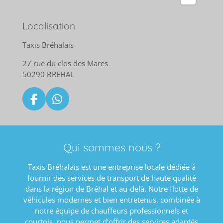
Localisation
Taxis Bréhalais
27 rue du clos des Mares
50290 BREHAL
F
W
a
h
c
a
e
t
Qui sommes nous ?
b
s
o
A
Taxis Bréhalais est une entreprise locale dédiée à
o
p
fournir des services de transport de haute qualité
k
p
dans la région de Bréhal et au-delà. Notre flotte de
véhicules modernes et bien entretenus, combinée à
notre équipe de chauffeurs professionnels et
courtois, nous permet d'offrir des services adaptés