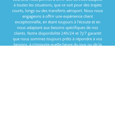
à toutes les situations, que ce soit pour des trajets
courts, longs ou des transferts aéroport. Nous nous
engageons à offrir une expérience client
exceptionnelle, en étant toujours à l'écoute et en
nous adaptant aux besoins spécifiques de nos
clients. Notre disponibilité 24h/24 et 7j/7 garantit
que nous sommes toujours prêts à répondre à vos
besoins, à n'importe quelle heure du jour ou de la
nuit. Faites confiance à Taxis Bréhalais pour un
service sécurisé, ponctuel et confortable.
Réservez maintenant
© 2024 - 2026 Taxis Bréhalais
Propulsé par
Webador